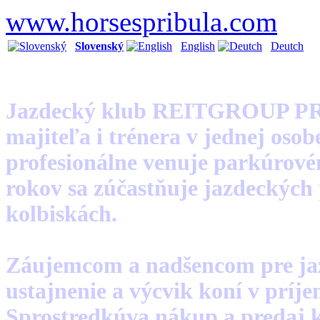
www.horsespribula.com
Slovenský
English
Deutch
Jazdecký klub REITGROUP P
majiteľa i trénera v jednej osob
profesionálne venuje parkúrov
rokov sa zúčastňuje jazdeckých
kolbiskách.
Záujemcom a nadšencom pre jaz
ustajnenie a výcvik koní v príje
Sprostredkúva nákup a predaj k