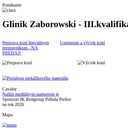
Ponúkame
Glinik Zaborowski - III.kvalifik
Preprava koní špeciálnym
Ustajnenie a výcvik koní
prepravníkom - NA
PREDAJ!
Cavalor
Naším mediálnym partnerom je
Sponzori JK Reitgroup Pribula Prešov
na rok 2026
Mapa