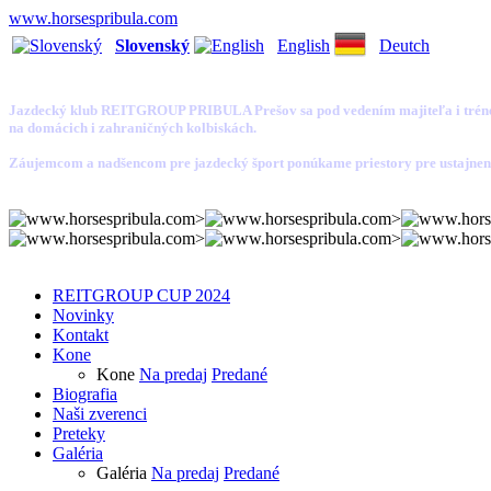
www.horsespribula.com
Slovenský
English
Deutch
Jazdecký klub REITGROUP PRIBULA Prešov
sa pod vedením majiteľa i trén
na domácich i zahraničných kolbiskách.
Záujemcom a nadšencom pre jazdecký šport ponúkame priestory pre ustajnenie
REITGROUP CUP 2024
Novinky
Kontakt
Kone
Kone
Na predaj
Predané
Biografia
Naši zverenci
Preteky
Galéria
Galéria
Na predaj
Predané