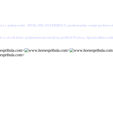
era v jednej osobe
-
MVDr. MILANA PRIBULU, profesionálne venuje parkúrovému 
 a výcvik koní v príjemnom prostredí na periférii Prešova. Sprostredkúva nák