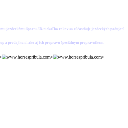
jazdeckému športu. Už niekoľko rokov sa zúčastňuje jazdeckých podujatí
up a predaj koní, ako aj ich prepravu špeciálnym prepravníkom.