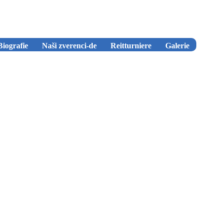
Biografie
Naši zverenci-de
Reitturniere
Galerie